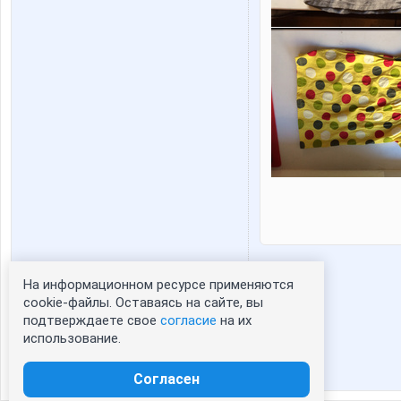
На информационном ресурсе применяются
Статистика портрета:
cookie-файлы. Оставаясь на сайте, вы
подтверждаете свое
согласие
на их
сейчас просматривают портрет - 0
использование.
зарегистрированные пользователи
посетившие портрет за 7 дней - 0
Согласен