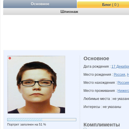
Основное
Блог
( 0 )
Шпионаж
Основное
Дата рождения :
17 Декаб
Место рождения :
Россия
,
Н
Место нахождения :
Россия
Место проживания :
Нижего
Любимые места : не указа
Интересы : не указаны
Комплименты
Портрет заполнен на 51 %