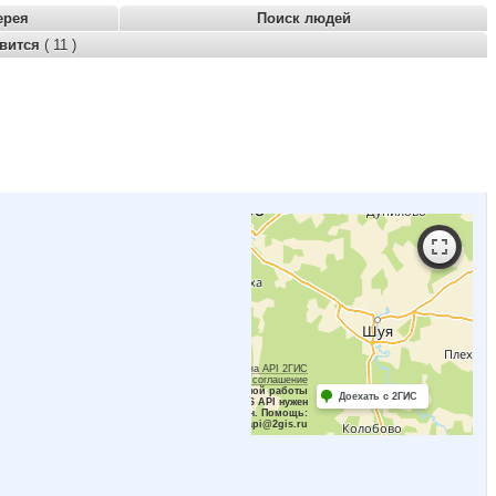
ерея
Поиск людей
авится
( 11 )
Работает на API 2ГИС
Лицензионное соглашение
Для корректной работы
Доехать с 2ГИС
Raster JS API нужен
ключ. Помощь:
api@2gis.ru