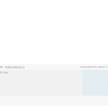
йер
:
graier.www.nn.ru
пользователь имеет 
6 году