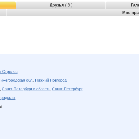
Друзья
( 8 )
Гал
Мне нр
ря
Стрелец
ижегородская обл.
,
Нижний Новгород
,
Санкт-Петербург и область
,
Санкт-Петербург
родская,
ны