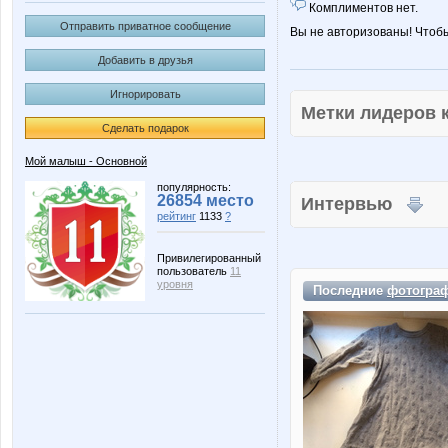
Комплиментов нет.
Отправить приватное сообщение
Вы не авторизованы! Чтоб
Добавить в друзья
Игнорировать
Метки лидеров
Сделать подарок
Мой малыш - Основной
популярность:
26854 место
Интервью
рейтинг
1133
?
Привилегированный
пользователь
11
уровня
Последние
фотогра